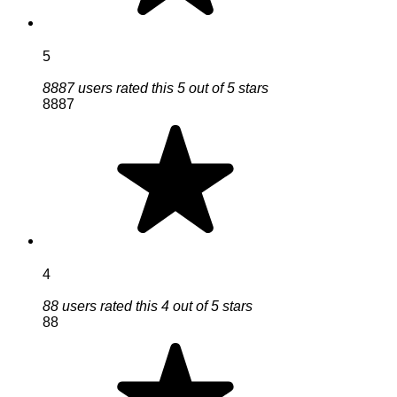
5
8887 users rated this 5 out of 5 stars
8887
4
88 users rated this 4 out of 5 stars
88