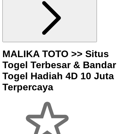
MALIKA TOTO >> Situs
Togel Terbesar & Bandar
Togel Hadiah 4D 10 Juta
Terpercaya