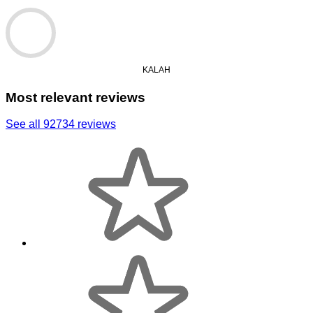
KALAH
Most relevant reviews
See all 92734 reviews