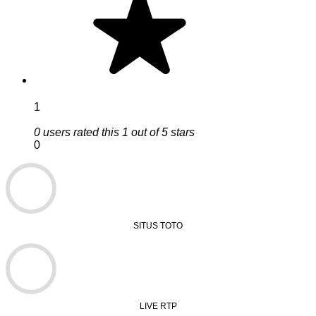
1
0 users rated this 1 out of 5 stars
0
SITUS TOTO
LIVE RTP