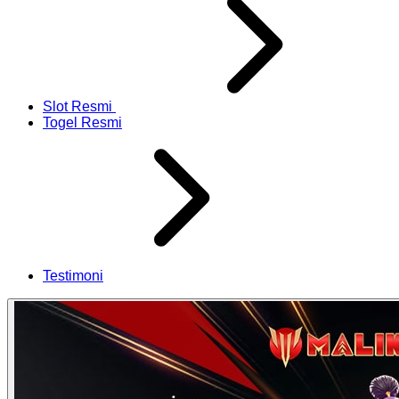
Slot Resmi
Togel Resmi
Testimoni