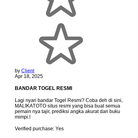
by
Client
Apr 18, 2025
BANDAR TOGEL RESMI
Lagi nyari bandar Togel Resmi? Coba deh di sini,
MALIKATOTO situs resmi yang bisa buat semua
pemain nya tajir, prediksi angka akurat dari buku
mimpi.!
Verified purchase:
Yes