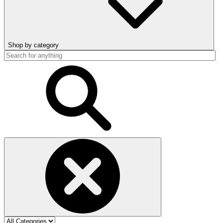
Shop by category