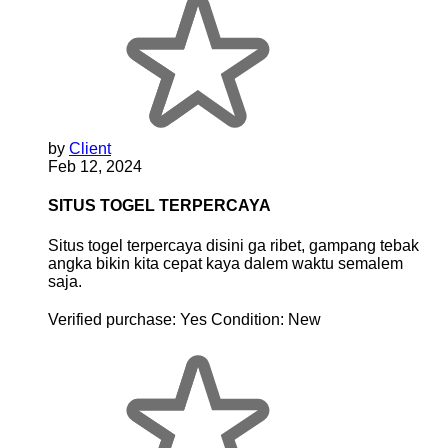
by
Client
Feb 12, 2024
SITUS TOGEL TERPERCAYA
Situs togel terpercaya disini ga ribet, gampang tebak
angka bikin kita cepat kaya dalem waktu semalem
saja.
Verified purchase:
Yes
Condition:
New