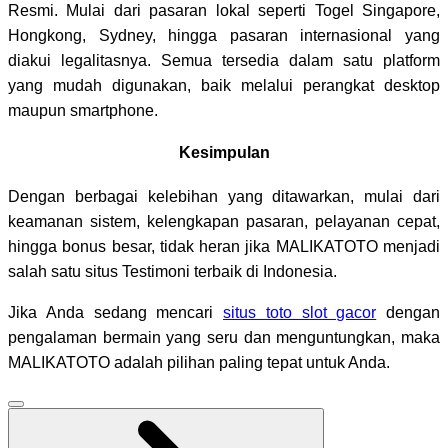
Resmi. Mulai dari pasaran lokal seperti Togel Singapore,
Hongkong, Sydney, hingga pasaran internasional yang
diakui legalitasnya. Semua tersedia dalam satu platform
yang mudah digunakan, baik melalui perangkat desktop
maupun smartphone.
Kesimpulan
Dengan berbagai kelebihan yang ditawarkan, mulai dari
keamanan sistem, kelengkapan pasaran, pelayanan cepat,
hingga bonus besar, tidak heran jika MALIKATOTO menjadi
salah satu situs Testimoni terbaik di Indonesia.
Jika Anda sedang mencari
situs toto slot gacor
dengan
pengalaman bermain yang seru dan menguntungkan, maka
MALIKATOTO adalah pilihan paling tepat untuk Anda.