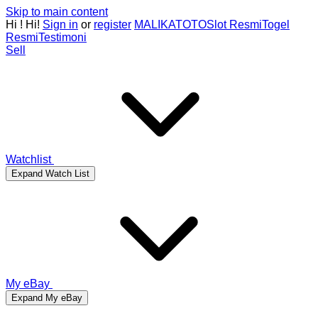
Skip to main content
Hi
!
Hi!
Sign in
or
register
MALIKATOTO
Slot Resmi
Togel
Resmi
Testimoni
Sell
Watchlist
Expand Watch List
My eBay
Expand My eBay