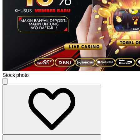
Stock photo